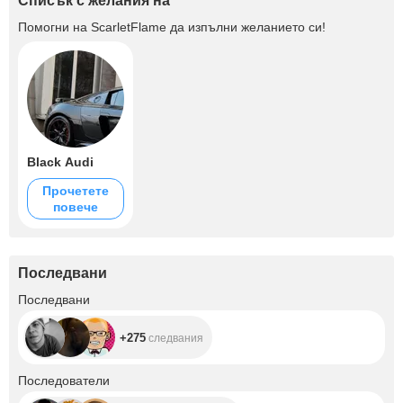
Списък с желания на
Помогни на
ScarletFlame
да изпълни желанието си!
Black Audi
Прочетете
повече
Последвани
+275
Последвани
+275
следвания
+1.3K
Последователи