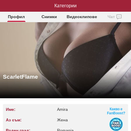
ScarletFlame
Категории
Профил
Снимки
Видеоклипове
Чат
ScarletFlame
Име:
Amira
Какво е
FanBoost?
Аз съм:
Жена
Роден град:
Romania