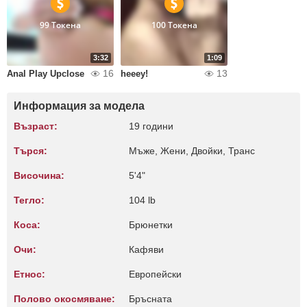
99 Токена
100 Токена
3:32
1:09
16
13
Anal Play Upclose
heeey!
Информация за модела
Възраст:
19 години
Търся:
Мъже, Жени, Двойки, Транс
Височина:
5'4"
Тегло:
104 lb
Коса:
Брюнетки
Очи:
Кафяви
Етнос:
Европейски
Полово окосмяване:
Бръсната