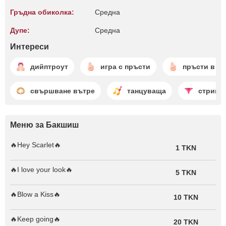
Гръдна обиколка:
Среднa
Дупе:
Среднa
Интереси
дийптроут
игра с пръсти
пръсти в гъ
свършване вътре
танцуваща
стрипт
Меню за Бакшиш
🔥Hey Scarlet🔥
1 TKN
🔥I love your look🔥
5 TKN
🔥Blow a Kiss🔥
10 TKN
🔥Keep going🔥
20 TKN