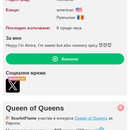
Езици:
american
Румънски
Последно излъчване:
8 преди часа
За мен
Heyyy I'm Amira, I'm sweet but also veeeery spicy 😈😈😈
Бакшиш
Социални мрежи
Безплатно
Queen of Queens
ScarletFlame
участва в конкурса
Queen of Queens
за
Европа.