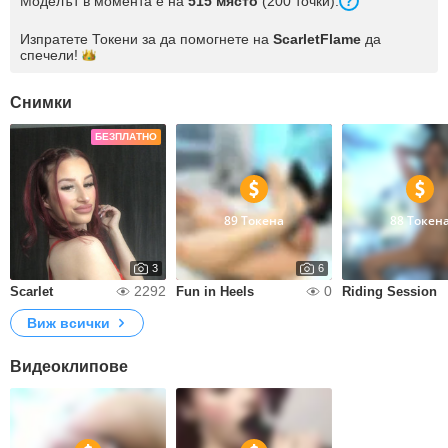
Моделът в момента е на
515 място
(200 точки).
Изпратете Токени за да помогнете на
ScarletFlame
да
спечели!
Снимки
БЕЗПЛАТНО
89 Токена
88 Токен
3
6
2292
0
Scarlet
Fun in Heels
Riding Session
Виж всички
Видеоклипове