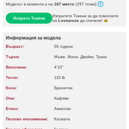
Моделът в момента е на
167 място
(297 точки).
Изпратете Токени за да помогнете
Изпрати Токени
на
Lovearose
да
спечели!
Информация за модела
Възраст:
55 години
Търся:
Мъже, Жени, Двойки, Транс
Височина:
4'10"
Тегло:
115 lb
Коса:
Брюнетки
Очи:
Кафяви
Етнос:
Азиатски
Полово окосмяване:
Космата