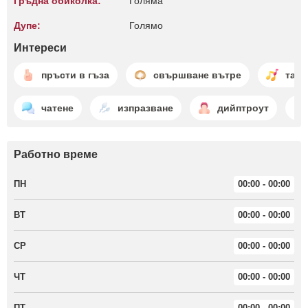
Гръдна обиколка:
Голяма
Дупе:
Голямо
Интереси
пръсти в гъза
свършване вътре
тан
чатене
изпразване
дийптроут
Работно време
ПН
00:00 - 00:00
ВТ
00:00 - 00:00
СР
00:00 - 00:00
ЧТ
00:00 - 00:00
ПТ
00:00 - 00:00