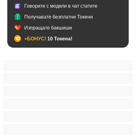
Говорите с модели в чат статите
Получавате безплатни Токени
Изпращате бакшиши
+БОНУС!
10 Токена!
BDSM
Азиатки
Анален
Арабки
Бабички
Бели Момичета