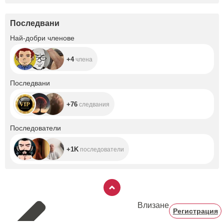
Последвани
+4
Най-добри членове
+4
члена
+76
Последвани
+76
следвания
+1K
Последователи
+1K
последователи
Влизане
Регистрация