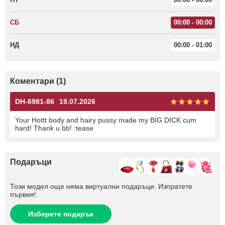
СБ
00:00 - 00:00
НД
00:00 - 01:00
Коментари (1)
DH-6981-86
19.07.2026
Your Hottt body and hairy pussy made my BIG DICK cum
hard! Thank u bb! :tease
Подаръци
Този модел още няма виртуални подаръци. Изпратете
първия!
Изберете подарък