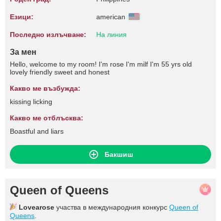
Езици:
american
Последно излъчване:
На линия
За мен
Hello, welcome to my room! I'm rose I'm milf I'm 55 yrs old
lovely friendly sweet and honest
Какво ме възбужда:
kissing licking
Какво ме отблъсква:
Boastful and liars
Бакшиш
Queen of Queens
Lovearose
участва в международния конкурс
Queen of
Queens
.