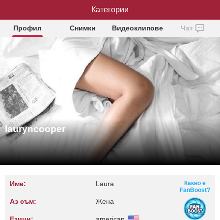
lauryncooper
Категории
Профил
Снимки
Видеоклипове
Чат
lauryncooper
Име:
Laura
Какво е
FanBoost?
Аз съм:
Жена
Езици:
american