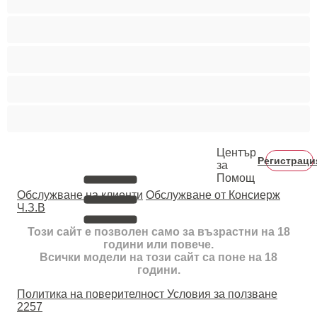
Тийнейджъри 18+
Фетиш
Цветнокожи
Червенокоси
Център
Регистраци
за
Помощ
Oбслужване на клиенти
Обслужване от Консиерж
Ч.З.В
Този сайт е позволен само за възрастни на 18
години или повече.
Всички модели на този сайт са поне на 18
години.
Политика на поверителност
Условия за ползване
2257