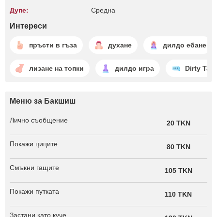
Дупе:
Среднa
Интереси
пръсти в гъза
духане
дилдо ебане
лизане на топки
дилдо игра
Dirty Talk
Меню за Бакшиш
Лично съобщение
20 TKN
Покажи циците
80 TKN
Смъкни гащите
105 TKN
Покажи путката
110 TKN
Застани като куче