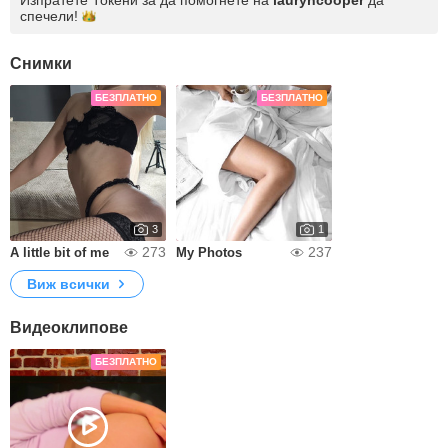
Изпратете Токени за да помогнете на
lauryncooper
да
спечели!
Снимки
БЕЗПЛАТНО
БЕЗПЛАТНО
3
1
273
237
A little bit of me
My Photos
Виж всички
Видеоклипове
БЕЗПЛАТНО