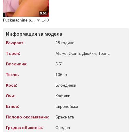
9:51
140
Fuckmachine play
Информация за модела
Възраст:
28 години
Търся:
Мъже, Жени, Двойки, Транс
Височина:
5'5"
Тегло:
106 lb
Коса:
Блондинки
Очи:
Кафяви
Етнос:
Европейски
Полово окосмяване:
Бръсната
Гръдна обиколка:
Среднa