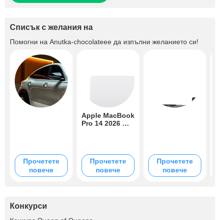
Списък с желания на
Помогни на
Anutka-chocolateee
да изпълни желанието си!
Apple MacBook
F
Pro 14 2026 M5
I
Pro 24/2TB
B
F
Space Black
I
B
Прочетете
Прочетете
Прочетете
повече
повече
повече
Конкурси