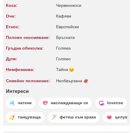
Коса:
Червенокоси
Очи:
Кафяви
Етнос:
Европейски
Полово окосмяване:
Бръсната
Гръдна обиколка:
Голяма
Дупе:
Голямо
Нимфоманка:
Тайна
Семейно положение:
Необвързана
Интереси
чатене
наслаждаващи се
lovense
танцуваща
фетиш към крака
целуван