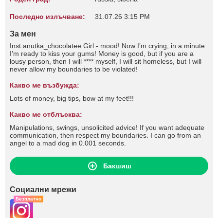
Последно излъчване:
31.07.26 3:15 PM
За мен
Inst:anutka_chocolatee Girl - mood! Now I’m crying, in a minute
I’m ready to kiss your gums! Money is good, but if you are a
lousy person, then I will **** myself, I will sit homeless, but I will
never allow my boundaries to be violated!
Какво ме възбужда:
Lots of money, big tips, bow at my feet!!!
Какво ме отблъсква:
Manipulations, swings, unsolicited advice! If you want adequate
communication, then respect my boundaries. I can go from an
angel to a mad dog in 0.001 seconds.
Бакшиш
Социални мрежи
Безплатно