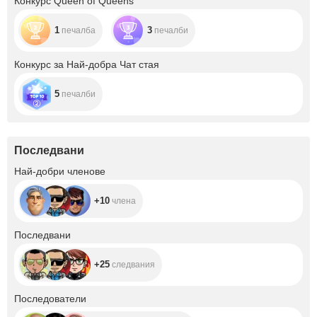
Конкурс Queen of Queens
1
3
печалба
печалби
Конкурс за Най-добра Чат стая
5
печалби
Последвани
+10
Най-добри членове
+10
члена
+25
Последвани
+25
следвания
+35.8K
Последователи