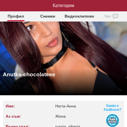
Anutka-chocolateee
Категории
Профил
Снимки
Видеоклипове
Чат
Anutka-chocolateee
Име:
Нюта-Анна
Какво е
FanBoost?
Аз съм:
Жена
Роден град:
russia, siberia