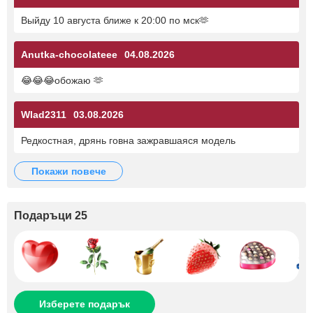
Выйду 10 августа ближе к 20:00 по мск🫶
Anutka-chocolateee
04.08.2026
😂😂😂обожаю 🫶
Wlad2311
03.08.2026
Редкостная, дрянь говна зажравшаяся модель
покажи повече
Подаръци 25
Изберете подарък