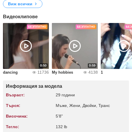
Виж всички
Видеоклипове
БЕЗПЛАТНО
БЕЗПЛАТНО
БЕЗ
0:50
0:59
11736
4138
dancing
My hobbies
1
Информация за модела
Възраст:
29 години
Търся:
Мъже, Жени, Двойки, Транс
Височина:
5'8"
Тегло:
132 lb